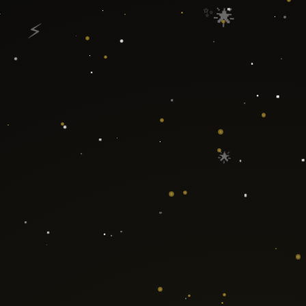
✨
🌟
⚡
🌟